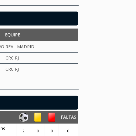
EQUIPE
RO REAL MADRID
CRC RJ
CRC RJ
FALTAS
nho
2
0
0
0