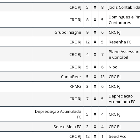
CRC RJ
5
X
8
Jodis Contabilid
Domingues e Pi
CRC RJ
8
X
5
Contadores
Grupo Insigne
9
X
6
CRC RJ
CRC RJ
12
X
5
Resenha FC
Plane Assessoria
CRC RJ
4
X
7
e Contábil
CRC RJ
5
X
6
Nibo
ContaBeer
5
X
13
CRC RJ
KPMG
3
X
6
CRC RJ
Depreciação
CRC RJ
7
X
5
Acumulada FC
Depreciação Acumulada
5
X
4
CRC RJ
FC
Sete e Meio FC
2
X
4
CRC RJ
CRC RJ
12
X
1
Seed Acc