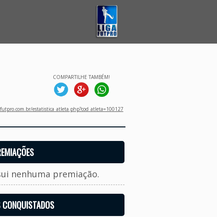
COMPARTILHE TAMBÉM!
utpro.com.br/estatistica_atleta.php?cod_atleta=100127
REMIAÇÕES
sui nenhuma premiação.
S CONQUISTADOS