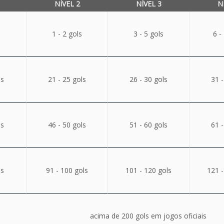
NÍVEL 2
NÍVEL 3
N
1 - 2 gols
3 - 5 gols
6 -
ls
21 - 25 gols
26 - 30 gols
31 -
ls
46 - 50 gols
51 - 60 gols
61 -
ls
91 - 100 gols
101 - 120 gols
121 -
acima de 200 gols em jogos oficiais