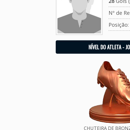
28
Gols (
Nº de Re
Posição
NÍVEL DO ATLETA - J
CHUTEIRA DE BRONZE