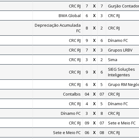
CRC RJ
7
X
7
Gurjão Contador
BWA Global
6
X
3
CRC RJ
Depreciação Acumulada
8
X
2
CRC RJ
FC
CRC RJ
9
X
6
Dínamo FC
CRC RJ
7
X
3
Grupos LRBV
CRC RJ
3
X
2
Sima
SIEG Soluções
CRC RJ
9
X
6
Inteligentes
CRC RJ
6
X
5
Grupo RM Negóc
Contalbis
04
X
07
CRC RJ
CRC RJ
4
X
5
Dínamo FC
Dínamo FC
3
X
8
CRC RJ
CRC RJ
09
X
07
Sete e Meio FC
Sete e Meio FC
06
X
08
CRC RJ