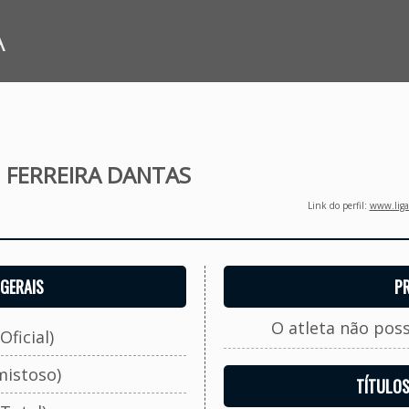
A
 FERREIRA DANTAS
Link do perfil:
www.ligaf
GERAIS
P
O atleta não pos
Oficial)
mistoso)
TÍTULO