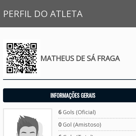
PERFIL DO ATLETA
MATHEUS DE SÁ FRAGA
INFORMAÇÕES GERAIS
6
Gols (Oficial)
0
Gol (Amistoso)