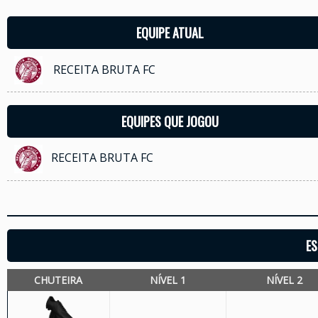
EQUIPE ATUAL
RECEITA BRUTA FC
EQUIPES QUE JOGOU
RECEITA BRUTA FC
ES
CHUTEIRA
NÍVEL 1
NÍVEL 2