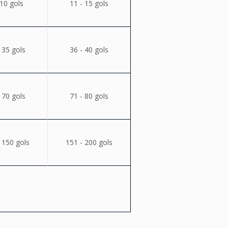
 10 gols
11 - 15 gols
 35 gols
36 - 40 gols
 70 gols
71 - 80 gols
 150 gols
151 - 200 gols