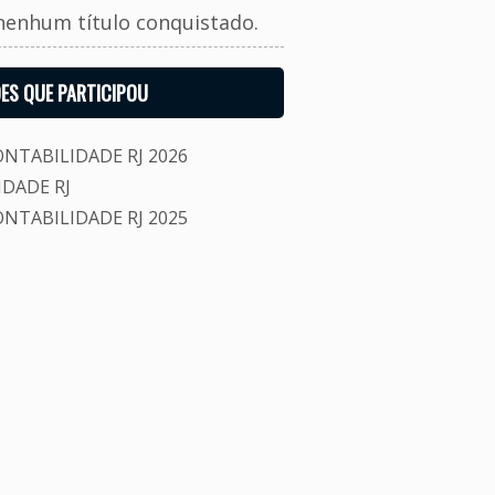
nenhum título conquistado.
ES QUE PARTICIPOU
NTABILIDADE RJ 2026
DADE RJ
NTABILIDADE RJ 2025