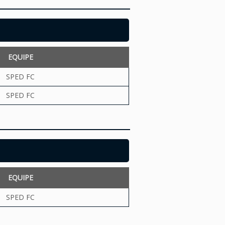
EQUIPE
SPED FC
SPED FC
EQUIPE
SPED FC