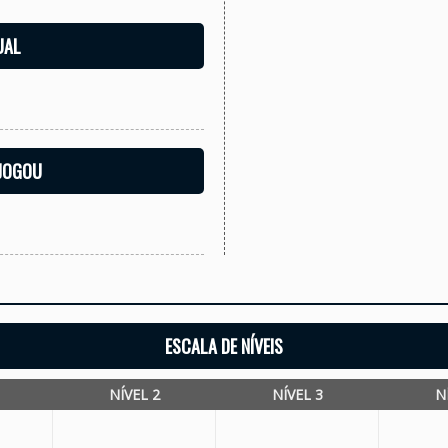
UAL
 JOGOU
ESCALA DE NÍVEIS
NÍVEL 2
NÍVEL 3
N