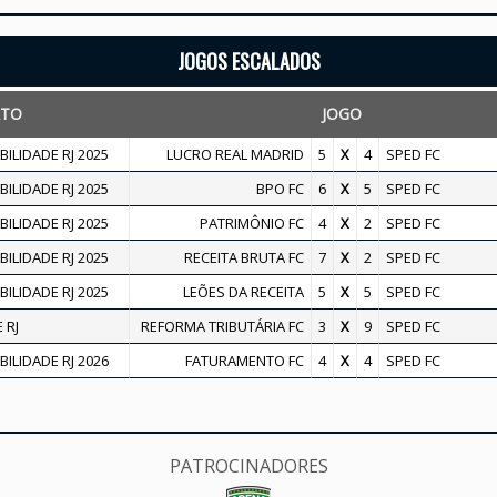
JOGOS ESCALADOS
TO
JOGO
ILIDADE RJ 2025
LUCRO REAL MADRID
5
X
4
SPED FC
ILIDADE RJ 2025
BPO FC
6
X
5
SPED FC
ILIDADE RJ 2025
PATRIMÔNIO FC
4
X
2
SPED FC
ILIDADE RJ 2025
RECEITA BRUTA FC
7
X
2
SPED FC
ILIDADE RJ 2025
LEÕES DA RECEITA
5
X
5
SPED FC
 RJ
REFORMA TRIBUTÁRIA FC
3
X
9
SPED FC
ILIDADE RJ 2026
FATURAMENTO FC
4
X
4
SPED FC
PATROCINADORES