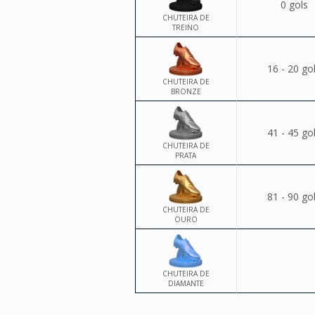
0 gols
CHUTEIRA DE
TREINO
16 - 20 go
CHUTEIRA DE
BRONZE
41 - 45 go
CHUTEIRA DE
PRATA
81 - 90 go
CHUTEIRA DE
OURO
CHUTEIRA DE
DIAMANTE