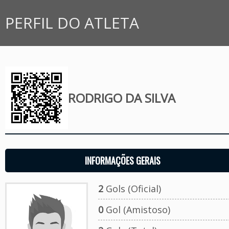
PERFIL DO ATLETA
RODRIGO DA SILVA
INFORMAÇÕES GERAIS
2
Gols (Oficial)
0
Gol (Amistoso)