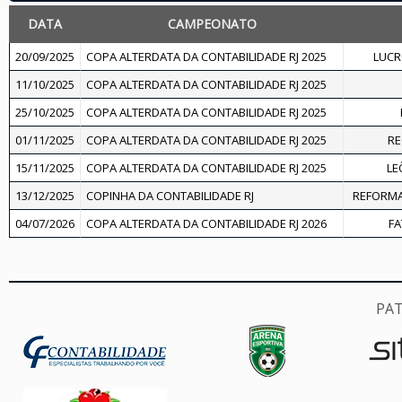
DATA
CAMPEONATO
20/09/2025
COPA ALTERDATA DA CONTABILIDADE RJ 2025
LUCR
11/10/2025
COPA ALTERDATA DA CONTABILIDADE RJ 2025
25/10/2025
COPA ALTERDATA DA CONTABILIDADE RJ 2025
01/11/2025
COPA ALTERDATA DA CONTABILIDADE RJ 2025
RE
15/11/2025
COPA ALTERDATA DA CONTABILIDADE RJ 2025
LE
13/12/2025
COPINHA DA CONTABILIDADE RJ
REFORMA
04/07/2026
COPA ALTERDATA DA CONTABILIDADE RJ 2026
FA
PA