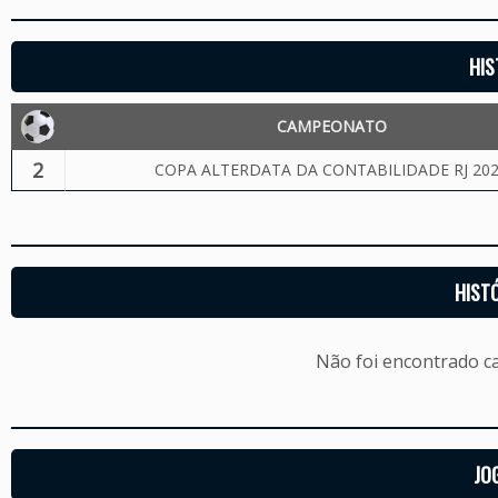
HIS
CAMPEONATO
2
COPA ALTERDATA DA CONTABILIDADE RJ 20
HIST
Não foi encontrado c
JO