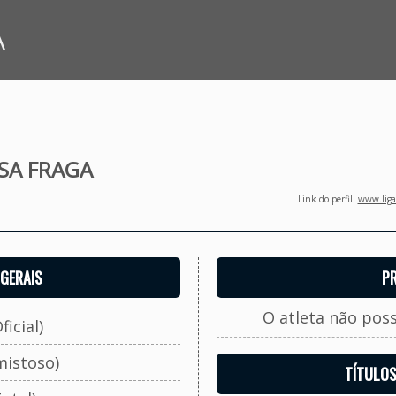
A
SA FRAGA
Link do perfil:
www.ligaf
GERAIS
P
O atleta não pos
ficial)
mistoso)
TÍTULO