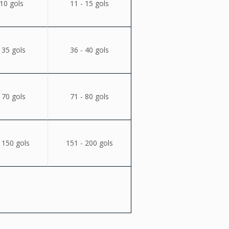
 10 gols
11 - 15 gols
 35 gols
36 - 40 gols
 70 gols
71 - 80 gols
 150 gols
151 - 200 gols