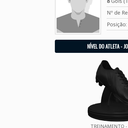
8
Gols (T
Nº de Re
Posição
NÍVEL DO ATLETA - J
TREINAMENTO - 