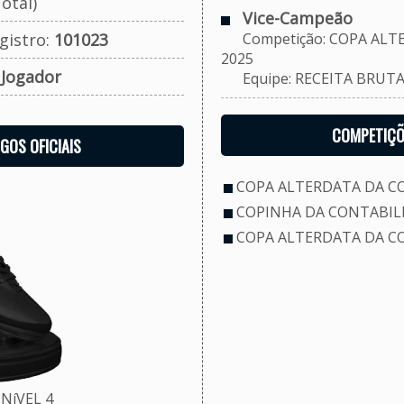
otal)
Vice-Campeão
gistro:
101023
Competição: COPA ALTE
2025
:
Jogador
Equipe: RECEITA BRUTA
COMPETIÇÕ
OGOS OFICIAIS
COPA ALTERDATA DA CO
COPINHA DA CONTABILI
COPA ALTERDATA DA CO
NíVEL 4