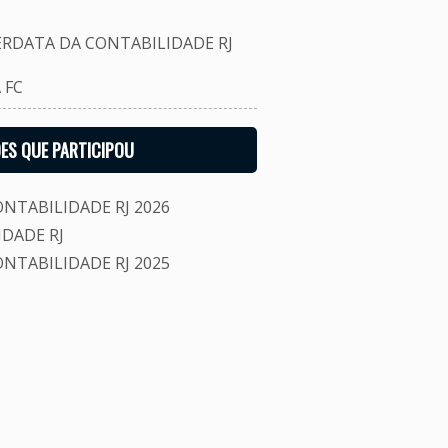
RDATA DA CONTABILIDADE RJ
 FC
ES QUE PARTICIPOU
NTABILIDADE RJ 2026
DADE RJ
NTABILIDADE RJ 2025