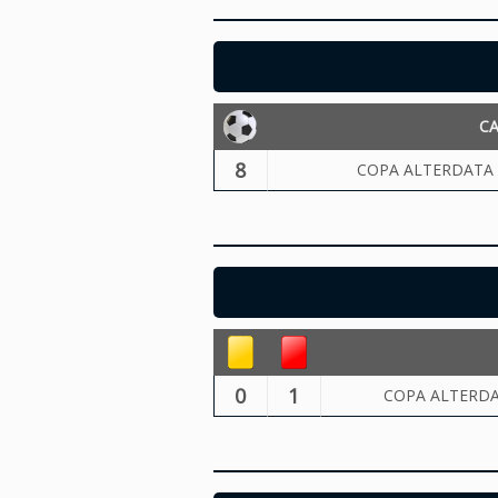
C
8
COPA ALTERDATA 
0
1
COPA ALTERDA