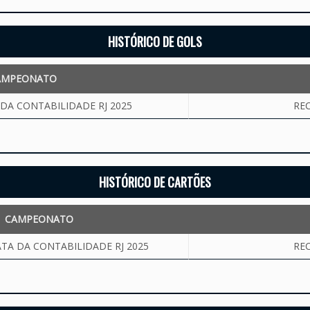
HISTÓRICO DE GOLS
AMPEONATO
DA CONTABILIDADE RJ 2025
REC
HISTÓRICO DE CARTÕES
CAMPEONATO
TA DA CONTABILIDADE RJ 2025
REC