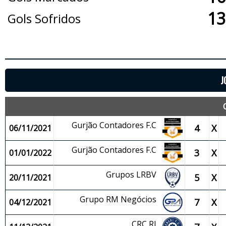
13
Gols Sofridos
J
Gurjão Contadores F.C
4
X
06/11/2021
Gurjão Contadores F.C
3
X
01/01/2022
Grupos LRBV
5
X
20/11/2021
Grupo RM Negócios
7
X
04/12/2021
CRC RJ