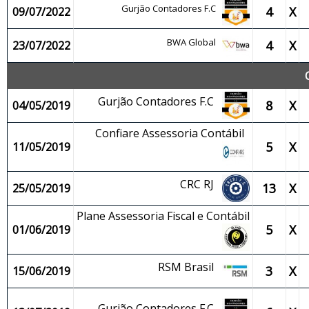
Gurjão Contadores F.C
4
X
09/07/2022
BWA Global
4
X
23/07/2022
Gurjão Contadores F.C
8
X
04/05/2019
Confiare Assessoria Contábil
5
X
11/05/2019
CRC RJ
13
X
25/05/2019
Plane Assessoria Fiscal e Contábil
5
X
01/06/2019
RSM Brasil
3
X
15/06/2019
Gurjão Contadores F.C