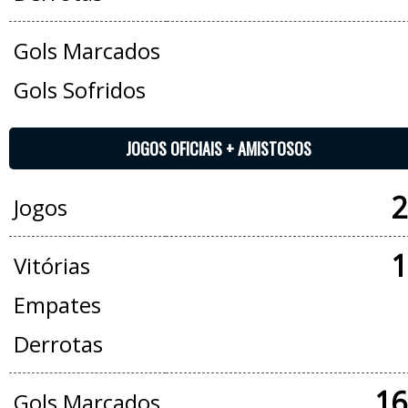
Gols Marcados
Gols Sofridos
JOGOS OFICIAIS + AMISTOSOS
2
Jogos
1
Vitórias
Empates
Derrotas
16
Gols Marcados