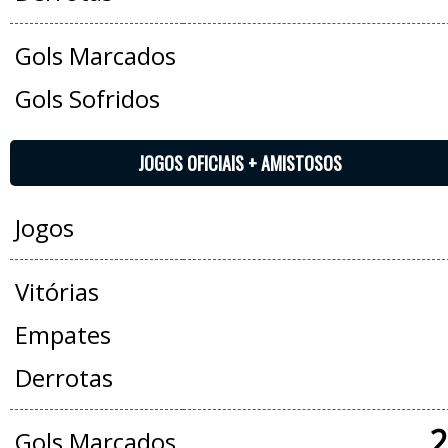
Gols Marcados
Gols Sofridos
JOGOS OFICIAIS + AMISTOSOS
Jogos
Vitórias
Empates
Derrotas
2
Gols Marcados