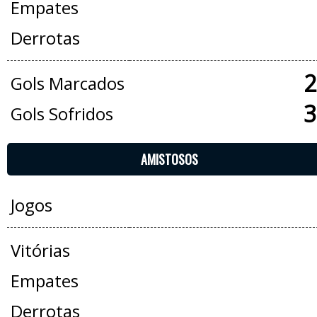
Empates
Derrotas
2
Gols Marcados
3
Gols Sofridos
AMISTOSOS
Jogos
Vitórias
Empates
Derrotas