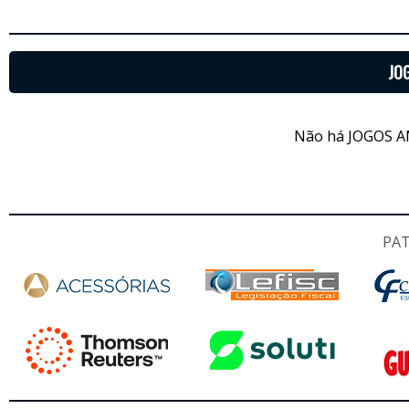
JO
Não há JOGOS A
PA