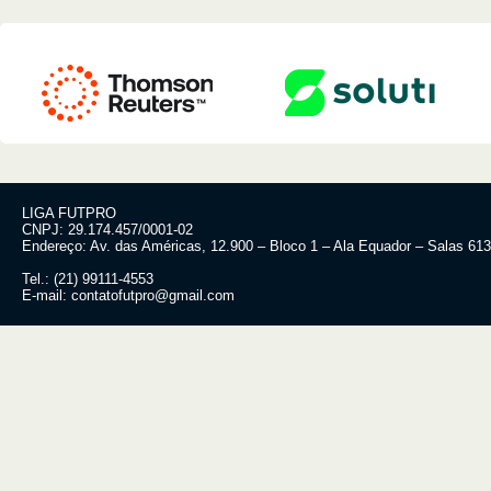
LIGA FUTPRO
CNPJ: 29.174.457/0001-02
Endereço: Av. das Américas, 12.900 – Bloco 1 – Ala Equador – Salas 613
Tel.: (21) 99111-4553
E-mail: contatofutpro@gmail.com