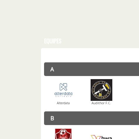
EQUIPES
A
Alterdata
Audithor F.C.
B