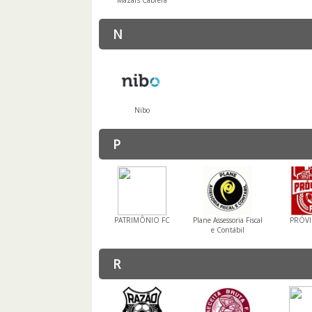
Mazars Cabrera
N
Nibo
P
PATRIMÔNIO FC
Plane Assessoria Fiscal
PRÓVI
e Contábil
R