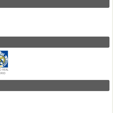
O REAL
DRID