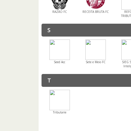
RAZÃO FC
RECEITA BRUTA FC
REF
TRIBUT
S
Seed Acc
Sete e Meio FC
SIEG S
Intel
T
Tributarie