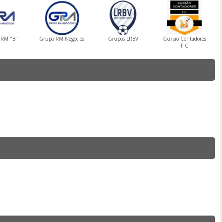
 RM "B"
Grupo RM Negócios
Grupos LRBV
Gurjão Contadores
F.C