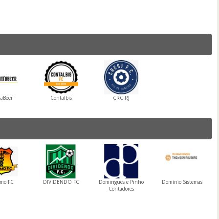
aBeer
Contalbis
CRC RJ
mo FC
DIVIDENDO FC
Domingues e Pinho
Domínio Sistemas
Contadores