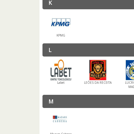
K
KPMG
L
Labet
LEÕES DA RECEITA
LUCR
MA
M