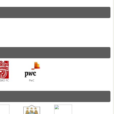
SÃO FC
PwC