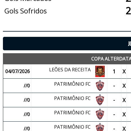
2
Gols Sofridos
J
COPA ALTERDATA
LEÕES DA RECEITA
1
X
04/07/2026
PATRIMÔNIO FC
-
X
//0
PATRIMÔNIO FC
-
X
//0
PATRIMÔNIO FC
-
X
//0
PATRIMÔNIO FC
-
X
//0