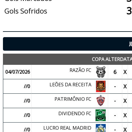
3
Gols Sofridos
J
COPA ALTERDATA
RAZÃO FC
6
X
04/07/2026
LEÕES DA RECEITA
-
X
//0
PATRIMÔNIO FC
-
X
//0
DIVIDENDO FC
-
X
//0
LUCRO REAL MADRID
-
X
//0