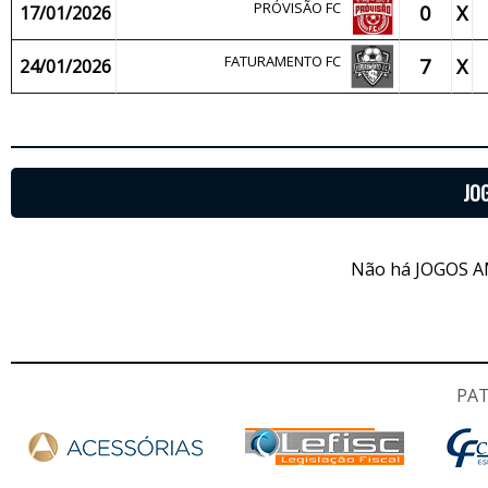
PRÓVISÃO FC
0
X
17/01/2026
FATURAMENTO FC
7
X
24/01/2026
JO
Não há JOGOS A
PA